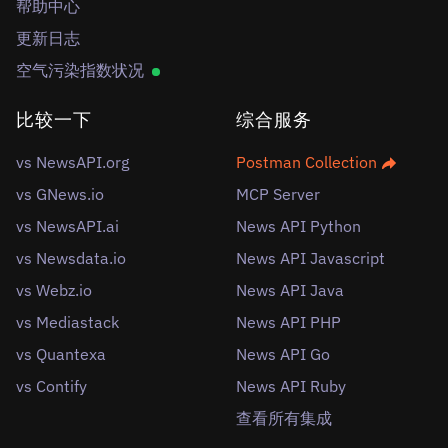
帮助中心
更新日志
空气污染指数状况
比较一下
综合服务
vs NewsAPI.org
Postman Collection
vs GNews.io
MCP Server
vs NewsAPI.ai
News API Python
vs Newsdata.io
News API Javascript
vs Webz.io
News API Java
vs Mediastack
News API PHP
vs Quantexa
News API Go
vs Contify
News API Ruby
查看所有集成