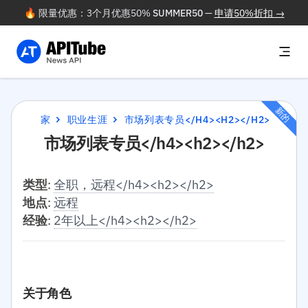
🔥 限量优惠：3个月优惠50%
SUMMER50
—
申请50%折扣 →
新的
家
职业生涯
市场列表专员</H4><H2></H2>
市场列表专员</h4><h2></h2>
类型
:
全职，远程</h4><h2></h2>
地点
:
远程
经验
:
2年以上</h4><h2></h2>
关于角色