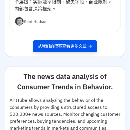
个层级：实际速率限制、缺失字段、商业限制。
内部包含决策框架。
Kent Hudson
从我们的博客查看更多文章
The news data analysis of
Consumer Trends in Behavior.
APITube allows analyzing the behavior of the
consumers by providing a structured access to
500,000+ news sources. Monitor changing customer
preferences, buying tendencies, and upcoming
marketing trends in markets and communities.