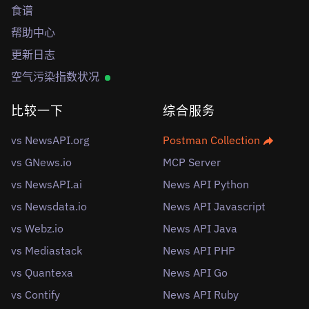
食谱
帮助中心
更新日志
空气污染指数状况
比较一下
综合服务
vs NewsAPI.org
Postman Collection
vs GNews.io
MCP Server
vs NewsAPI.ai
News API Python
vs Newsdata.io
News API Javascript
vs Webz.io
News API Java
vs Mediastack
News API PHP
vs Quantexa
News API Go
vs Contify
News API Ruby