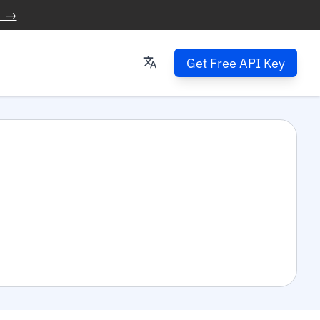
 →
Get Free API Key