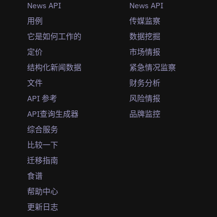
News API
News API
用例
传媒监察
它是如何工作的
数据挖掘
定价
市场情报
结构化新闻数据
紧急情况监察
文件
财务分析
API 参考
风险情报
API查询生成器
品牌监控
综合服务
比较一下
迁移指南
食谱
帮助中心
更新日志