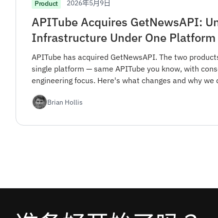
2026年5月9日
Product
APITube Acquires GetNewsAPI: Un
Infrastructure Under One Platform
APITube has acquired GetNewsAPI. The two products
single platform — same APITube you know, with cons
engineering focus. Here's what changes and why we di
Brian Hollis