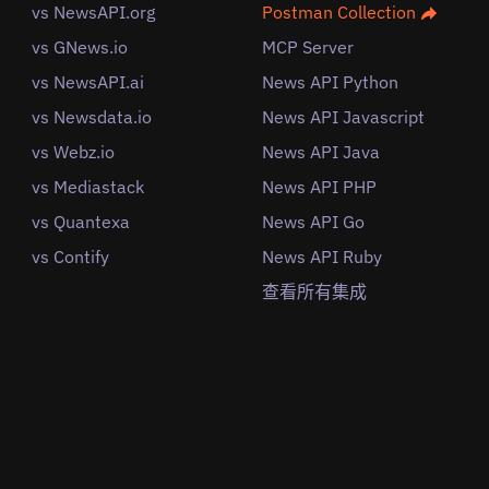
vs NewsAPI.org
Postman Collection
vs GNews.io
MCP Server
vs NewsAPI.ai
News API Python
vs Newsdata.io
News API Javascript
vs Webz.io
News API Java
vs Mediastack
News API PHP
vs Quantexa
News API Go
vs Contify
News API Ruby
查看所有集成