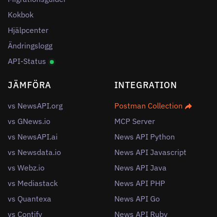
Kokbok
Hjälpcenter
Ändringslogg
API-Status
JÄMFÖRA
INTEGRATION
vs NewsAPI.org
Postman Collection
vs GNews.io
MCP Server
vs NewsAPI.ai
News API Python
vs Newsdata.io
News API Javascript
vs Webz.io
News API Java
vs Mediastack
News API PHP
vs Quantexa
News API Go
vs Contify
News API Ruby