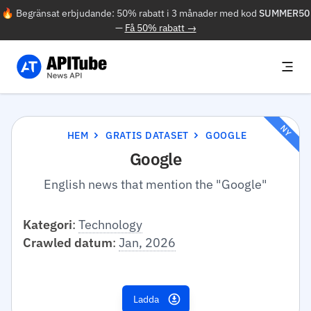
🔥 Begränsat erbjudande: 50% rabatt i 3 månader med kod
SUMMER50
—
Få 50% rabatt →
NY
HEM
GRATIS DATASET
GOOGLE
Google
English news that mention the "Google"
Kategori
:
Technology
Crawled datum
:
Jan, 2026
Ladda