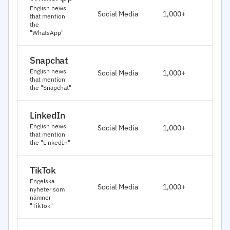
Ja
English news
Social Media
1,000+
that mention
20
the
"WhatsApp"
Snapchat
Ja
English news
Social Media
1,000+
20
that mention
the "Snapchat"
LinkedIn
Ja
English news
Social Media
1,000+
20
that mention
the "LinkedIn"
TikTok
Ja
Engelska
Social Media
1,000+
nyheter som
20
nämner
"TikTok"