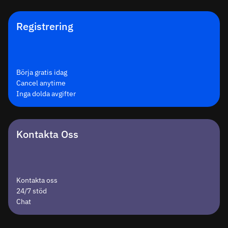
Registrering
Börja gratis idag
Cancel anytime
Inga dolda avgifter
Kontakta Oss
Kontakta oss
24/7 stöd
Chat