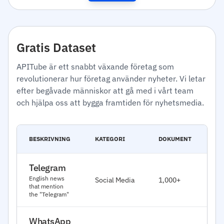
Gratis Dataset
APITube är ett snabbt växande företag som
revolutionerar hur företag använder nyheter. Vi letar
efter begåvade människor att gå med i vårt team
och hjälpa oss att bygga framtiden för nyhetsmedia.
CR
BESKRIVNING
KATEGORI
DOKUMENT
DA
Telegram
Ja
English news
Social Media
1,000+
20
that mention
the "Telegram"
WhatsApp