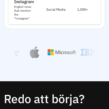
Instagram
Ja
English news
Social Media
1,000+
that mention
20
the
"Instagram"
Redo att börja?