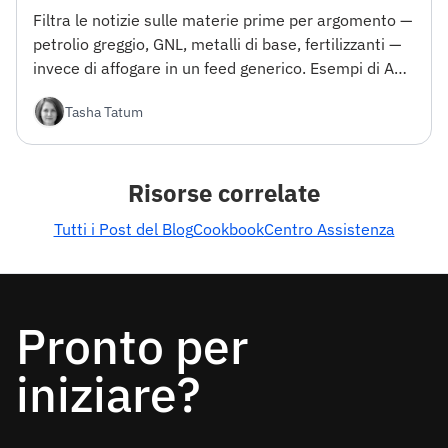
Filtra le notizie sulle materie prime per argomento —
petrolio greggio, GNL, metalli di base, fertilizzanti —
invece di affogare in un feed generico. Esempi di API
funzionanti più la tassonomia completa degli
Tasha Tatum
argomenti sulle materie prime.
Risorse correlate
Tutti i Post del Blog
Cookbook
Centro Assistenza
Pronto per
iniziare?