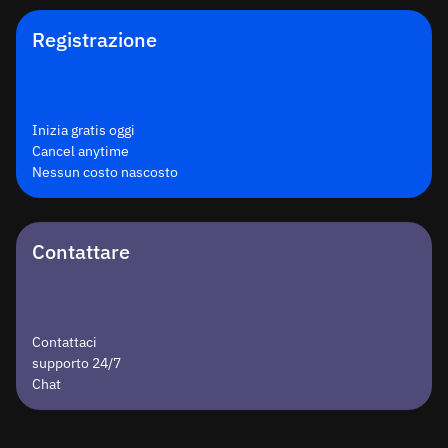
Registrazione
Inizia gratis oggi
Cancel anytime
Nessun costo nascosto
Contattare
Contattaci
supporto 24/7
Chat