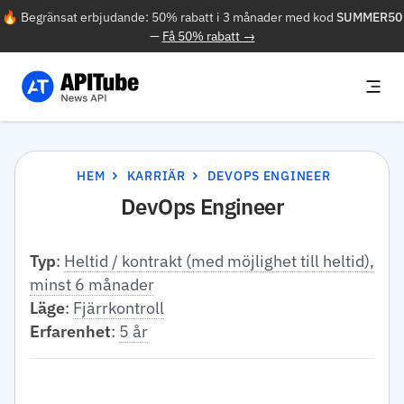
🔥 Begränsat erbjudande: 50% rabatt i 3 månader med kod
SUMMER50
—
Få 50% rabatt →
HEM
KARRIÄR
DEVOPS ENGINEER
DevOps Engineer
Typ
:
Heltid / kontrakt (med möjlighet till heltid),
minst 6 månader
Läge
:
Fjärrkontroll
Erfarenhet
:
5 år