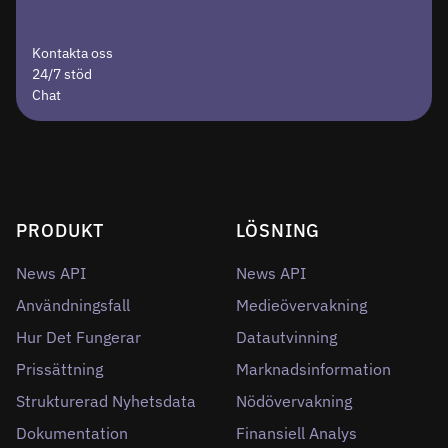
Kontakta oss
24/7 stöd
Chat
PRODUKT
LÖSNING
News API
News API
Användningsfall
Medieövervakning
Hur Det Fungerar
Datautvinning
Prissättning
Marknadsinformation
Strukturerad Nyhetsdata
Nödövervakning
Dokumentation
Finansiell Analys