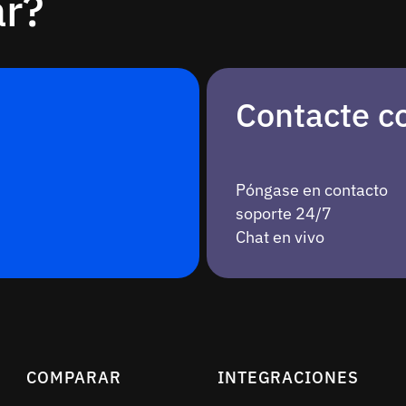
ar?
Contacte c
Póngase en contacto
soporte 24/7
Chat en vivo
COMPARAR
INTEGRACIONES