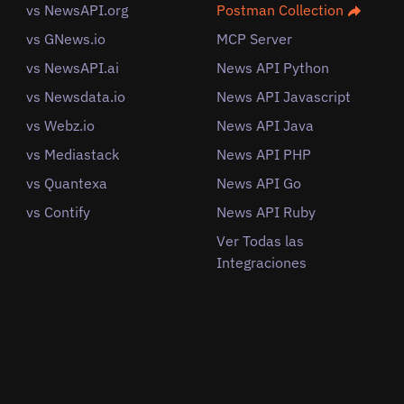
vs NewsAPI.org
Postman Collection
vs GNews.io
MCP Server
vs NewsAPI.ai
News API Python
vs Newsdata.io
News API Javascript
vs Webz.io
News API Java
vs Mediastack
News API PHP
vs Quantexa
News API Go
vs Contify
News API Ruby
Ver Todas las
Integraciones