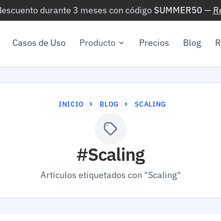
 descuento durante 3 meses con código
SUMMER50
—
R
Casos de Uso
Producto
Precios
Blog
R
INICIO
BLOG
SCALING
#Scaling
Artículos etiquetados con "Scaling"