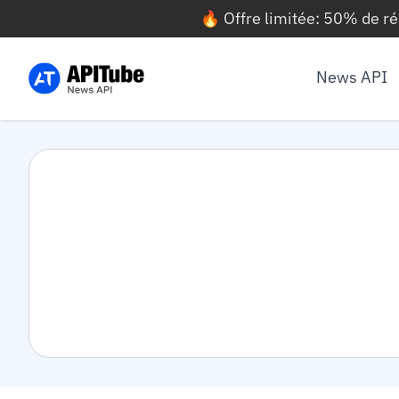
🔥 Offre limitée: 50% de r
News API