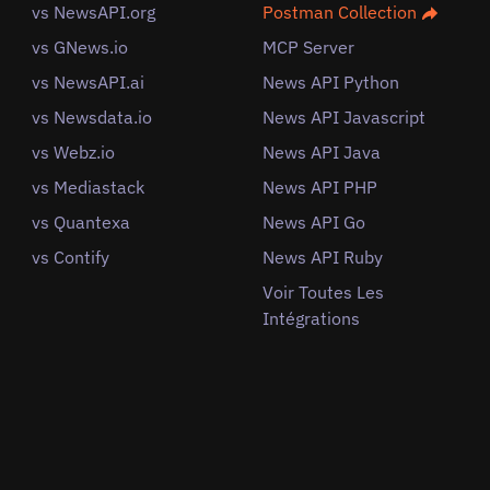
vs NewsAPI.org
Postman Collection
vs GNews.io
MCP Server
vs NewsAPI.ai
News API Python
vs Newsdata.io
News API Javascript
vs Webz.io
News API Java
vs Mediastack
News API PHP
vs Quantexa
News API Go
vs Contify
News API Ruby
Voir Toutes Les
Intégrations