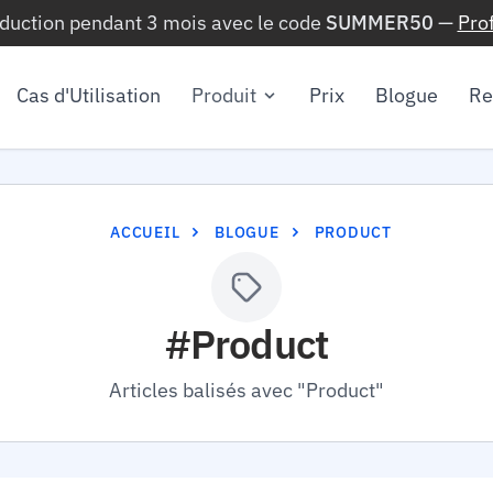
éduction pendant 3 mois avec le code
SUMMER50
—
Pro
Cas d'Utilisation
Produit
Prix
Blogue
Re
ACCUEIL
BLOGUE
PRODUCT
#Product
Articles balisés avec "Product"