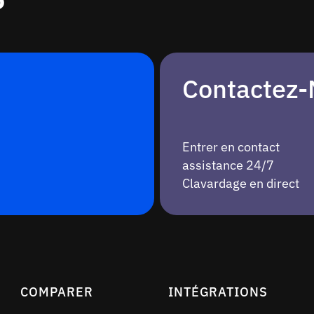
?
Contactez
Entrer en contact
assistance 24/7
Clavardage en direct
COMPARER
INTÉGRATIONS