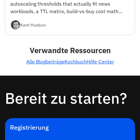
autoscaling thresholds that actually fit news
workloads, a TTL matrix, build-vs-buy cost math
from 100K to 100M MAU, and a reference stack.
Kent Hudson
With working ingestion code.
Verwandte Ressourcen
Alle Blogbeiträge
Kochbuch
Hilfe-Center
Bereit zu starten?
Registrierung