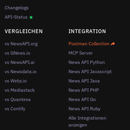
Changelogs
API-Status
VERGLEICHEN
INTEGRATION
vs NewsAPI.org
Postman Collection
vs GNews.io
MCP Server
vs NewsAPI.ai
News API Python
vs Newsdata.io
News API Javascript
vs Webz.io
News API Java
vs Mediastack
News API PHP
vs Quantexa
News API Go
vs Contify
News API Ruby
Alle Integrationen
anzeigen