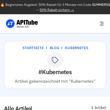
🔥 Begrenztes Angebot: 50% Rabatt für 3 Monate mit Code
SUMMER50
—
50% Rabatt sichern →
STARTSEITE
BLOG
KUBERNETES
#Kubernetes
Artikel gekennzeichnet mit "Kubernetes"
Alle Artikel
1 Artikel