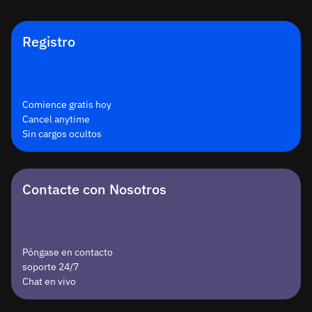
Registro
Comience gratis hoy
Cancel anytime
Sin cargos ocultos
Contacte con Nosotros
Póngase en contacto
soporte 24/7
Chat en vivo