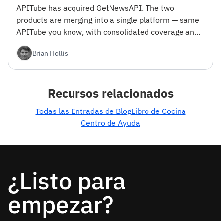
APITube has acquired GetNewsAPI. The two
products are merging into a single platform — same
APITube you know, with consolidated coverage and
engineering focus. Here's what changes and why we
Brian Hollis
did it.
Recursos relacionados
Todas las Entradas de Blog
Libro de Cocina
Centro de Ayuda
¿Listo para
empezar?