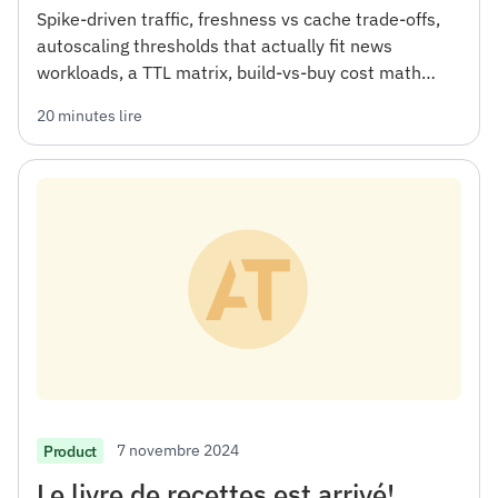
Spike-driven traffic, freshness vs cache trade-offs,
autoscaling thresholds that actually fit news
workloads, a TTL matrix, build-vs-buy cost math
from 100K to 100M MAU, and a reference stack.
20 minutes lire
With working ingestion code.
7 novembre 2024
Product
Le livre de recettes est arrivé!