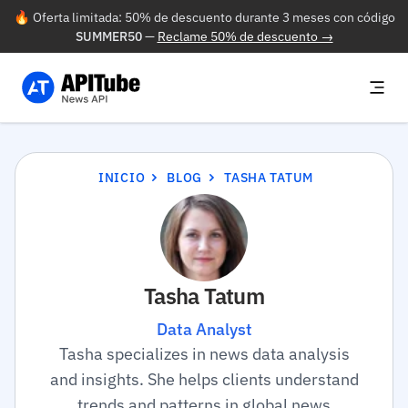
🔥 Oferta limitada: 50% de descuento durante 3 meses con código
SUMMER50
—
Reclame 50% de descuento →
INICIO
BLOG
TASHA TATUM
Tasha Tatum
Data Analyst
Tasha specializes in news data analysis
and insights. She helps clients understand
trends and patterns in global news