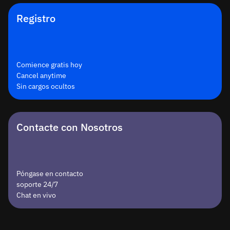
Registro
Comience gratis hoy
Cancel anytime
Sin cargos ocultos
Contacte con Nosotros
Póngase en contacto
soporte 24/7
Chat en vivo